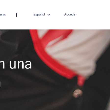
reras
Español
Acceder
n una
a