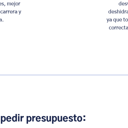
es, mejor
des
 carrera y
deshidra
a.
ya que t
correcta
 pedir presupuesto: